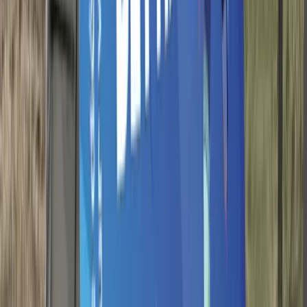
sportweddenschappen en weddenschappen in het kantoor. Ontdek
competitieve odds en wed met vertrouwen op je favoriete sporten. Je
vindt bij ons een breed aanbod aan sporten, waaronder:
Voetbal, tennis, basketbal, wielrennen en meer - kies je sport
en plaats je weddenschappen.
Live wedden - volg wedstrijden live en speel in op wat er
tijdens de match gebeurt.
Competitieve odds - haal meer uit je weddenschappen met
scherpe odds.
Gebruiksvriendelijk platform - geniet van naadloos wedden
op desktop en mobiel.
Ervaring met sportweddenschappen
Of je nu een ervaren speler bent of net begint, Magic Betting biedt
een dynamische en veilige omgeving om je ervaring met
sportweddenschappen te verbeteren.
Wat biedt Magic Betting Casino?
Hou je van casinospellen? Magic Betting Casino biedt een
uitgebreide selectie spannende online spellen. Geniet van
entertainment van topkwaliteit met: