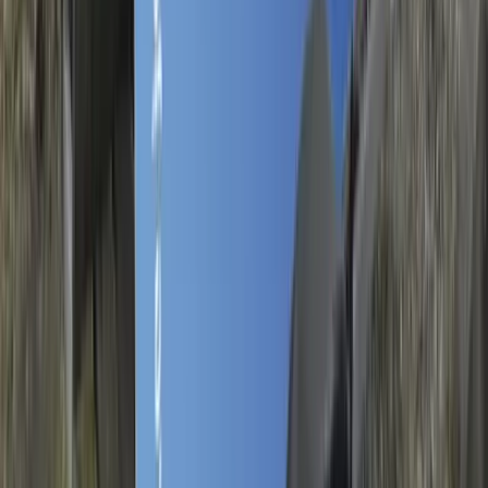
Casino app