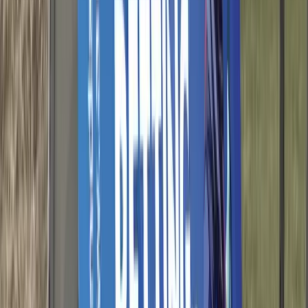
Apps downloaden
Sports
Casino
Magic6
BE 100% Belgisch