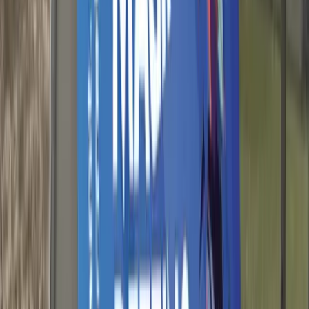
Populaire pagina's
Sport
Live wedden
Promoties
Toernooien
Casino