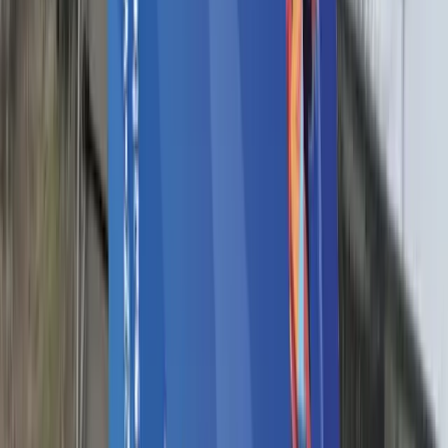
App Store
Download in de