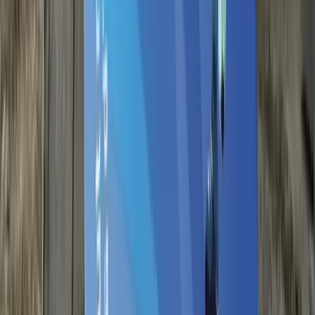
winkels
Cookiebeleid
Privacybeleid
WEDREGELS
Wedvoorwaarden
SPELER
Verantwoord spelen
Website van de Gokkliniek
Speel altijd legaal
HULP
FAQ
Officiële websites en kanalen
Magic Betting staat onder beheer van Betting Service BV. Magic