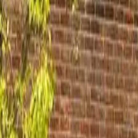
 et les informations pratiques à proximité.
 assure une visite fluide.