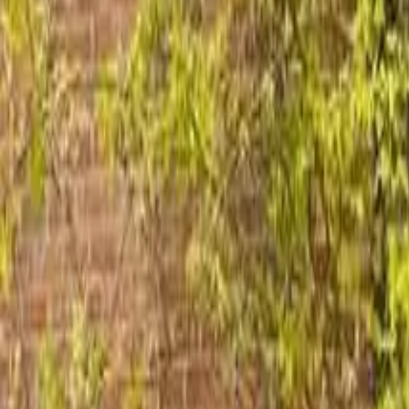
Stationstraat 1, 9220 Hamme
Du lundi au dimanche : 11 h – 23 h
Pourquoi choisir Magic Betting Hamme ?
Paris sur place
Un point de vente physique où les joueurs retrouvent les paris sportifs
Service local
Une équipe locale aide les visiteurs avec les informations utiles et leur
Horaires clairs