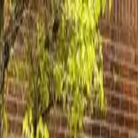
omos
📍
Agences
onsulter les horaires, obtenir l’itinéraire et profiter d’un service loc