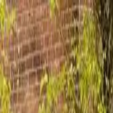
☰
FR
NL
FR
EN
Sports
Casino
06.08.2026 - 09:03:30 - GMT+1
⚽
Sports
📺
En direct
🎰
Casino
🏆
Tournois
🎁
Promos sport
✨
Casino Pr
Français
Nederlands
Français
English
Agence Magic Betting à Hamme
Magic Betting Hamme
Rendez-vous chez Magic Betting Hamme à Hamme pour parier sur place, c
Itinéraire
Voir les horaires
Nouveau point de vente
Flandre orientale