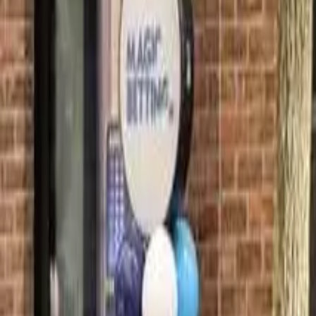
Testez vos connaissances en paris football
Dit spel test hoe goed jij de voetbalquoteringen kent.
Voorbeeld: “1
Ronde
1
/
5
Score
0
Reeks
0
Beste
0
Levens
❤❤
Opnieuw proberen?
Eindscore
0
· Beste
0
Je levens zijn op.
Probeer opnieuw
Enkel een educatieve demo — geen inzetten, geen prijzen.